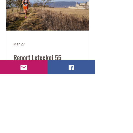
Mar 27
Report Leteckej 55
Najrýchlejší muž na Leteckej 55 bol
Taras Ivanuita! Gratulujeme