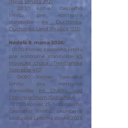
(Nová Lehota 272)
- 20:30 Koniec časového
limitu pre kontrolné
stanovište
K4 Duchonka,
Duchonka Land (Prašice 1315)
Nedeľa 8. marca 2026:
- 01:00 Koniec časového limitu
pre kontrolné stanovište
K5
Inovecká chata (Trenčianske
Jastrabie 410
)
- 04:00 Koniec časového
limitu pre kontrolné
stanovište
K6 Chatka pod
Ostrým vrchom (Soblahov)
- 07:00 Koniec 25-hodinového
časového limitu, ukončenie
podujatia Letecká stovka 2026