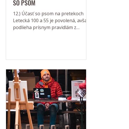
SO PSOM
12.) Účasť so psom na pretekoch
Letecká 100 a 55 je povolená, avšak
podlieha prísnym pravidlám z
hľadiska bezpečnosti, hygieny a fair-
play: Povinné ohlásenie: Účasť so
psom musí byť nahlásená
organizátorovi vopred (e-mailom).
Pri prezentácii je majiteľ povinný
predložiť platný očkovací preukaz
psa. Bezpečnosť a pohyb: Pes musí
byť po celý čas trvania podujatia
(vrátane štartu a cieľa) na vôdzke
alebo canicrossovom postroji. Voľný
pohyb psa je prísne zakázaný kvôli
bezpečnost