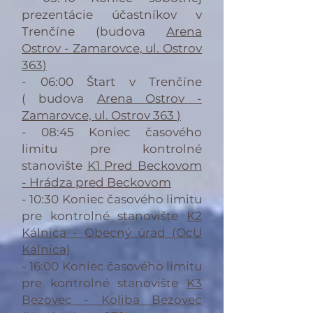
prezentácie účastníkov v
Trenčíne (
budova
Arena
Ostrov - Zamarovce, ul. Ostrov
363
)
- 06:00 Štart v Trenčíne
(
budova
Arena Ostrov -
Zamarovce, ul. Ostrov 363
)
- 08:45 Koniec časového
limitu pre kontrolné
stanovište
K1 Pred Beckovom
- Hrádza pred Beckovom
- 10:30 Koniec časového limitu
pre kontrolné stanovište
K2
Kálnica - Obecný úrad (OcU
Kálnica)
- 16:00 Koniec časového limitu
pre kontrolné stanovište
K3
Bezovec - Koliba Bezovec