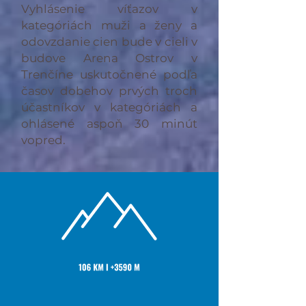
Vyhlásenie víťazov v
kategóriách muži a ženy a
odovzdanie cien bude v cieli v
budove Arena Ostrov v
Trenčíne uskutočnené podľa
časov dobehov prvých troch
účastníkov v kategóriách a
ohlásené aspoň 30 minút
vopred.