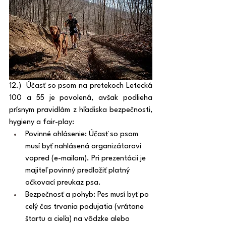
12.)  Účasť so psom na pretekoch Letecká 
100 a 55 je povolená, avšak podlieha 
prísnym pravidlám z hľadiska bezpečnosti, 
hygieny a fair-play:
Povinné ohlásenie: Účasť so psom 
musí byť nahlásená organizátorovi 
vopred (e-mailom). Pri prezentácii je 
majiteľ povinný predložiť platný 
očkovací preukaz psa.
Bezpečnosť a pohyb: Pes musí byť po 
celý čas trvania podujatia (vrátane 
štartu a cieľa) na vôdzke alebo 