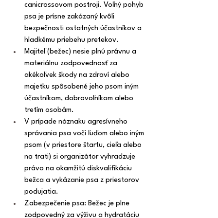
canicrossovom postroji. Voľný pohyb 
psa je prísne zakázaný kvôli 
bezpečnosti ostatných účastníkov a 
hladkému priebehu pretekov.
Majiteľ (bežec) nesie plnú právnu a 
materiálnu zodpovednosť za 
akékoľvek škody na zdraví alebo 
majetku spôsobené jeho psom iným 
účastníkom, dobrovoľníkom alebo 
tretím osobám.
V prípade náznaku agresívneho 
správania psa voči ľuďom alebo iným 
psom (v priestore štartu, cieľa alebo 
na trati) si organizátor vyhradzuje 
právo na okamžitú diskvalifikáciu 
bežca a vykázanie psa z priestorov 
podujatia.
Zabezpečenie psa: Bežec je plne 
zodpovedný za výživu a hydratáciu 