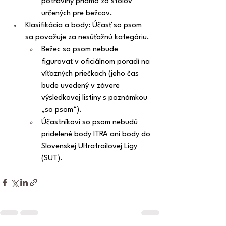
potraviny priamo zo stolov 
určených pre bežcov.
Klasifikácia a body: Účasť so psom 
sa považuje za nesúťažnú kategóriu.
Bežec so psom nebude 
figurovať v oficiálnom poradí na 
víťazných priečkach (jeho čas 
bude uvedený v závere 
výsledkovej listiny s poznámkou 
„so psom“).
Účastníkovi so psom nebudú 
pridelené body ITRA ani body do 
Slovenskej Ultratrailovej Ligy 
(SUT).