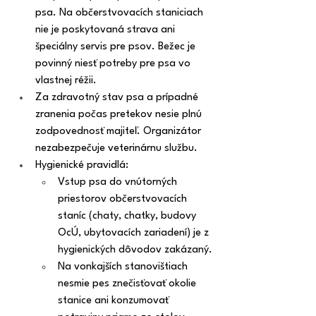
psa. Na občerstvovacích staniciach 
nie je poskytovaná strava ani 
špeciálny servis pre psov. Bežec je 
povinný niesť potreby pre psa vo 
vlastnej réžii.
Za zdravotný stav psa a prípadné 
zranenia počas pretekov nesie plnú 
zodpovednosť majiteľ. Organizátor 
nezabezpečuje veterinárnu službu.
Hygienické pravidlá:
Vstup psa do vnútorných 
priestorov občerstvovacích 
staníc (chaty, chatky, budovy 
OcÚ, ubytovacích zariadení) je z 
hygienických dôvodov zakázaný.
Na vonkajších stanovištiach 
nesmie pes znečisťovať okolie 
stanice ani konzumovať 