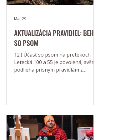
Mar 29
AKTUALIZÁCIA PRAVIDIEL: BEH
SO PSOM
12.) Účasť so psom na pretekoch
Letecká 100 a 55 je povolená, avšak
podlieha prísnym pravidlám z
hľadiska bezpečnosti, hygieny a fair-
play: Povinné ohlásenie: Účasť so
psom musí byť nahlásená
organizátorovi vopred (e-mailom).
Pri prezentácii je majiteľ povinný
predložiť platný očkovací preukaz
psa. Bezpečnosť a pohyb: Pes musí
byť po celý čas trvania podujatia
(vrátane štartu a cieľa) na vôdzke