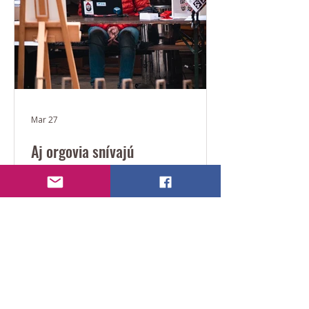
alebo canicrossovom postroji. Voľný
pohyb psa je prísne zakázaný kvôli
bezpečnost
Mar 27
Aj orgovia snívajú
Náš hlavný organizátor si bol
zasnívať na ALS Beh :)